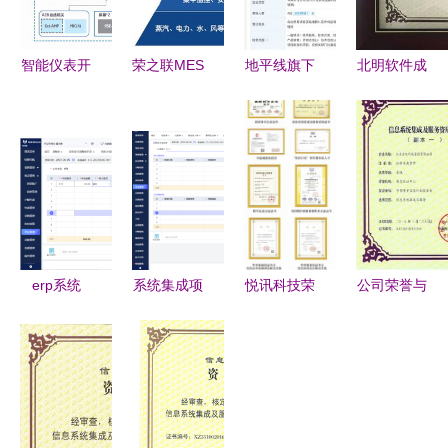
智能仪表开
荣之联MES
地平线旗下
北明软件成
发软件设计
系统 打造
上海科技公
功跻身国内
与信息系统
智能工厂
司注册资本
信息系统集
集成服务的
的“最强大
跃升至60
成及服务领
技术融合与
脑”
亿，增幅达
域最高荣誉
实践
50%，信息
系统集成服
务成新焦点
erp系统
系统集成项
悦讯科技荣
公司荣誉与
pmc排产计
目怎么开票
膺2019年
信息系统集
划
度华为云精
成服务 以
英服务商金
卓越实力赢
牌奖，彰显
得行业认可
信息系统集